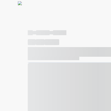
----
----- -----
----- -----
----
-----
---- ------
----- ----- -- ------ ---- ---- -- ---
----- ----- -- ------ ----- ----- -- ------