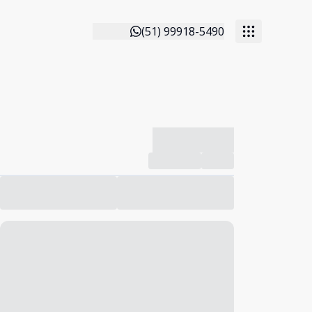
(51) 99918-5490
-------------
Compartilhar
Favorito