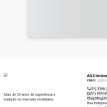
AG3 Imóve
CRECI:
22291J
(51) 3566-
(51) 99918
Mais de 50 anos de experiência e
ag3@ag3im
tradição no mercado imobiliário.
Rua Independ