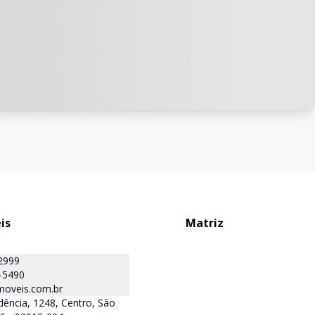
is
Matriz
2999
-5490
oveis.com.br
ência, 1248, Centro, São