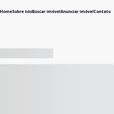
Home
Sobre nós
Buscar imóvel
Anunciar imóvel
Contato
-- ----- ----- --- ------