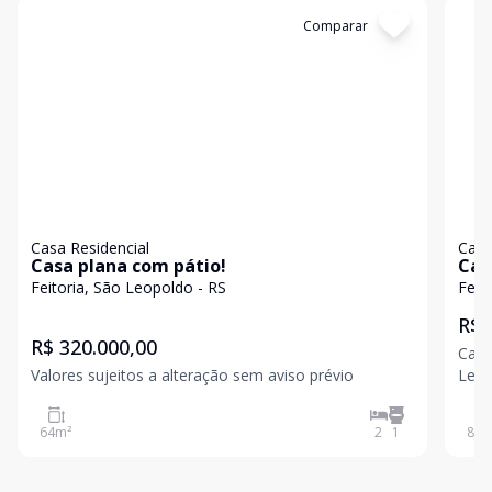
Cód:
16456
Comparar
Có
Casa Residencial
Casa
Casa plana com pátio!
Cas
Feitoria, São Leopoldo - RS
Feit
R$ 
R$ 320.000,00
Casa
Valores sujeitos a alteração sem aviso prévio
Leopoldo! Entre em c
64
m²
2
1
80
m