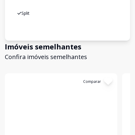
Split
Imóveis semelhantes
Confira imóveis semelhantes
Cód:
15566
Comparar
Có