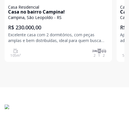
Casa Residencial
Casa
Casa no bairro Campina!
Cas
Campina, São Leopoldo - RS
Camp
R$ 230.000,00
R$ 
Excelente casa com 2 dormitórios, com peças
Apre
amplas e bem distribuídas, ideal para quem busca
adqu
conforto no dia a dia. Ótima localização, próxima a
dorm
comércios e serviços, com fácil acesso à BR-116. Um
acom
105
m²
2
1
2
56
m
imóvel encantador, pronto para morar! Agende sua vi
de g
veíc