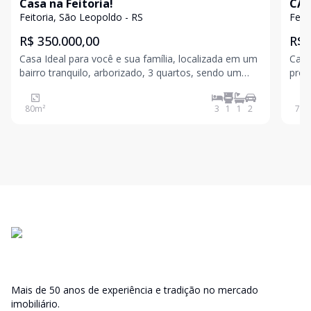
Casa na Feitoria!
CAS
Feitoria, São Leopoldo - RS
Feit
R$ 350.000,00
R$ 
Casa Ideal para você e sua família, localizada em um
Casa nov
bairro tranquilo, arborizado, 3 quartos, sendo um
pron
suíte, banheiro,sala e cozinha conjugadas, área de
send
serviço, vaga para 2 carros com pátio. Valores
inte
80
m²
3
1
1
2
74
m
sujeitos a alteração sem aviso prévio
ótim
port
Mais de 50 anos de experiência e tradição no mercado
imobiliário.