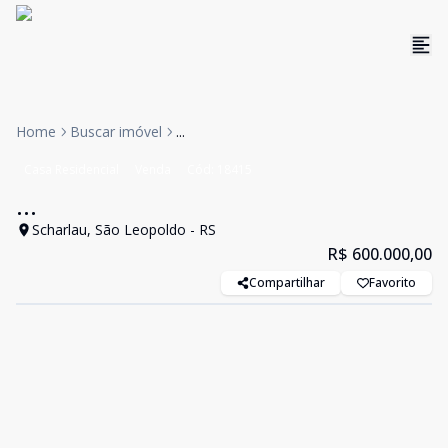
Home
Buscar imóvel
...
Casa Residencial
Venda
Cód:
18415
...
Scharlau, São Leopoldo - RS
R$ 600.000,00
Compartilhar
Favorito