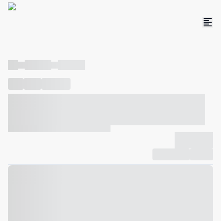
----
----- -----
----- -----
----
-----
---- ------
----- ----- -- ------ ---- ---- -- ----- ----- -----
--- ------
----- ----- -- ------ ----- ----- -- ------
-------------
Compartilhar
Favorito