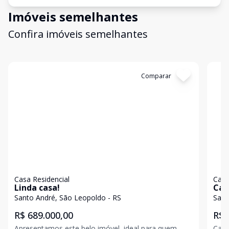
Imóveis semelhantes
Confira imóveis semelhantes
Cód:
19968
Comparar
Có
Casa Residencial
Casa
Linda casa!
Cas
Santo André, São Leopoldo - RS
Sant
R$ 689.000,00
R$ 
Apresentamos este belo imóvel, ideal para quem
Casa