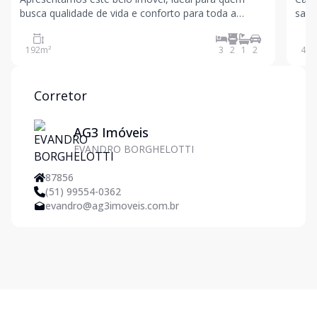
busca qualidade de vida e conforto para toda a
sala
família. A casa conta com 3 dormitórios, sendo 1
com 
suíte, proporcionando privacidade e bem-estar. Os
elet
192
m²
3
2
1
2
48
m
dormitórios possuem sacadas, oferecendo ótima
esco
ventilação e
arbo
Corretor
AG3 Imóveis
EVANDRO BORGHELOTTI
87856
(51) 99554-0362
evandro@ag3imoveis.com.br