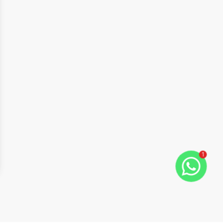
1
ide
t slide