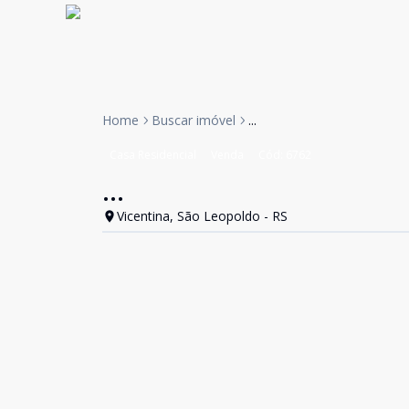
Home
Buscar imóvel
...
Casa Residencial
Venda
Cód:
6762
...
Vicentina, São Leopoldo - RS