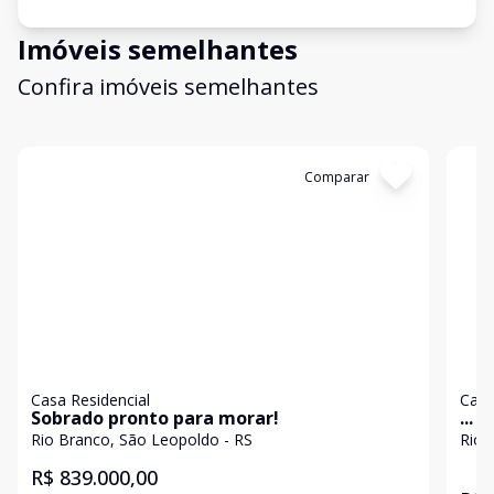
Imóveis semelhantes
Confira imóveis semelhantes
Cód:
19791
Comparar
Có
Casa Residencial
Casa
Sobrado pronto para morar!
...
Rio Branco, São Leopoldo - RS
Rio 
R$ 839.000,00