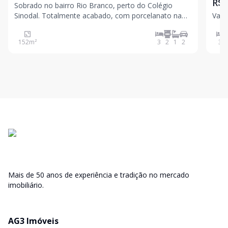
R$ 
Sobrado no bairro Rio Branco, perto do Colégio
Sinodal. Totalmente acabado, com porcelanato na
Valo
área social e molhas e laminado na parte íntima,
luminárias, pátio gramado. Valores sujeitos a
152
m²
3
2
1
2
3
alteração sem aviso prévio
Mais de 50 anos de experiência e tradição no mercado
imobiliário.
AG3 Imóveis