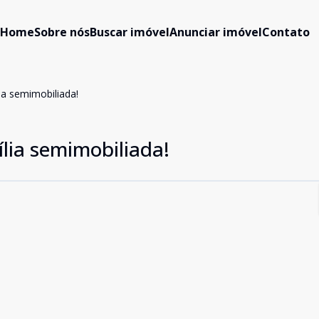
Home
Sobre nós
Buscar imóvel
Anunciar imóvel
Contato
ia semimobiliada!
ília semimobiliada!