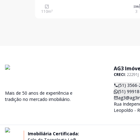
gourmet com churrasqueira e lavabo, área de serv
2 vagas de garagem cobertas, canil, pátio frente 
110
m²
3
fundos arborizado. Localizada próximo à BR-116,
AG3 Imóve
CRECI:
22291J
(51) 3566-
(51) 99918
Mais de 50 anos de experiência e
ag3@ag3im
tradição no mercado imobiliário.
Rua Independ
Leopoldo - R
Imobiliária Certificada:
Selo de Tecnologia Loft