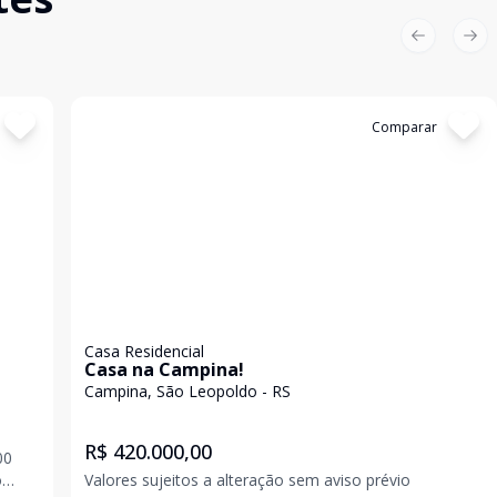
Previous sl
Nex
Cód:
19938
Comparar
Casa Residencial
Casa na Campina!
Campina, São Leopoldo - RS
R$ 420.000,00
00
o
Valores sujeitos a alteração sem aviso prévio