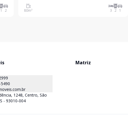
iço,
e
1
2
80
m²
3
2
1
is
Matriz
2999
-5490
oveis.com.br
ência, 1248, Centro, São
S - 93010-004