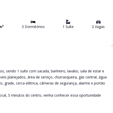
m²
3
Dormitório
s
1
Suíte
2
Vaga
s
ios, sendo 1 suíte com sacada, banheiro, lavabo, sala de estar e
eis planejados, área de serviço, churrasqueira, gás central, água
o, grade, cerca elétrica, câmeras de segurança, alarme e portão
local, 5 minutos do centro, venha conhecer essa oportunidade