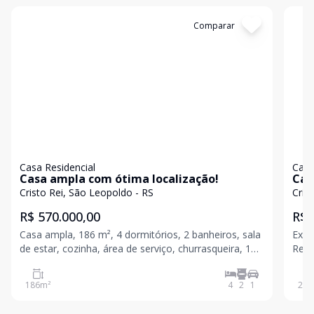
Cód:
19984
Comparar
Có
Casa Residencial
Casa
Casa ampla com ótima localização!
Cas
Cristo Rei, São Leopoldo - RS
Cris
R$ 570.000,00
R$ 
Casa ampla, 186 m², 4 dormitórios, 2 banheiros, sala
Exce
de estar, cozinha, área de serviço, churrasqueira, 1
Rei,
vaga de garagem, pátio, segura, fechada com grades
espaç
e muro. Localizado na parte alta da cidade, próximo
m² d
186
m²
4
2
1
238
ao centro, escolas e fácil acesso a BR 116
dorm
amp