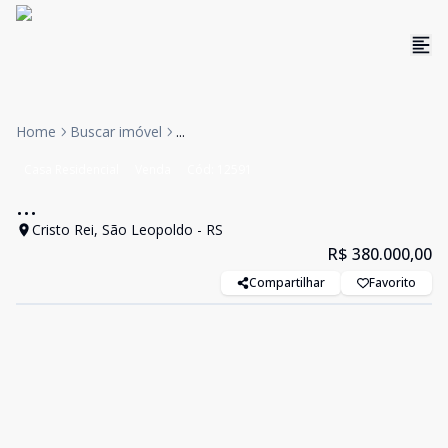
Home
Buscar imóvel
...
Casa Residencial
Venda
Cód:
12591
...
Cristo Rei, São Leopoldo - RS
R$ 380.000,00
Compartilhar
Favorito