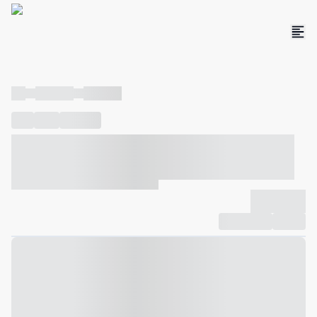
----
----- -----
----- -----
----
-----
---- ------
----- ----- -- ------ ---- ---- -- ----- ----- -----
--- ------
----- ----- -- ------ ----- ----- -- ------
-------------
Compartilhar
Favorito