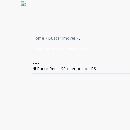
Home
Buscar imóvel
...
Casa Residencial
Venda
Cód:
16261
...
Padre Reus, São Leopoldo - RS