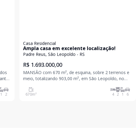
Casa Residencial
Ampla casa em excelente localização!
Padre Reus, São Leopoldo - RS
R$ 1.693.000,00
 dos
MANSÃO com 670 m², de esquina, sobre 2 terrenos e
uanto
meio, totalizando 903,00 m², em São Leopoldo, no
bairro Padre Réus, com frente Leste. O imóvel conta
eria e
com 4 dormitórios, sendo uma suíte máster com
1
2
670
m²
4
2
1
6
hidromassagem e closet, além de outra ampla suíte e
mai