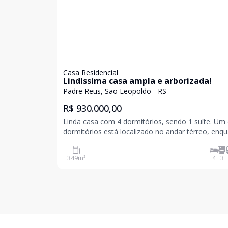
Casa Residencial
Lindíssima casa ampla e arborizada!
Padre Reus, São Leopoldo - RS
R$ 930.000,00
Linda casa com 4 dormitórios, sendo 1 suíte. Um
dormitórios está localizado no andar térreo, enq
os demais ficam no andar superior. O imóvel conta
com 3 banheiros ? sendo 1 no térreo, 1 na lavand
349
m²
4
3
1 no andar superior. Dispõe de piscina