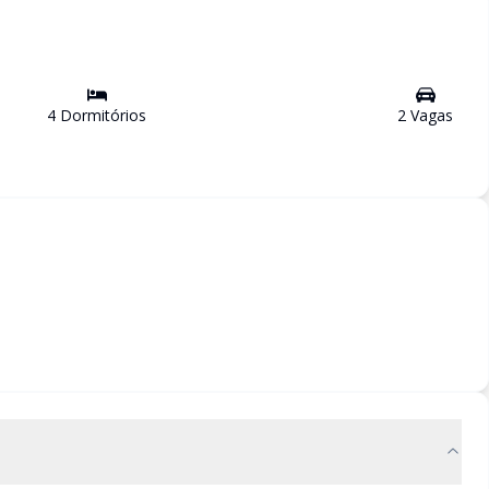
4
Dormitório
s
2
Vaga
s