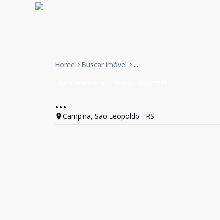
Home
Buscar imóvel
...
Casa Residencial
Venda
Cód:
5771
...
Campina, São Leopoldo - RS