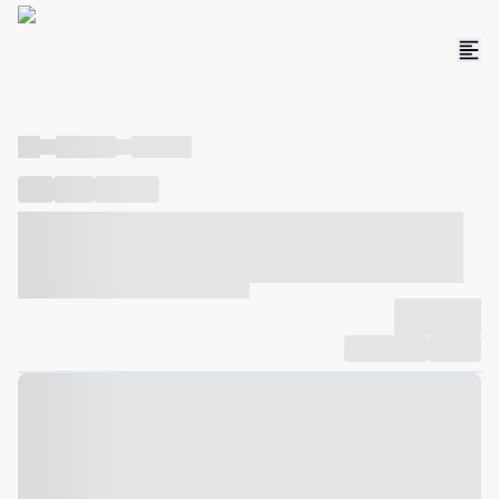
----
----- -----
----- -----
----
-----
---- ------
----- ----- -- ------ ---- ---- -- ----- ----- -----
--- ------
----- ----- -- ------ ----- ----- -- ------
-------------
Compartilhar
Favorito