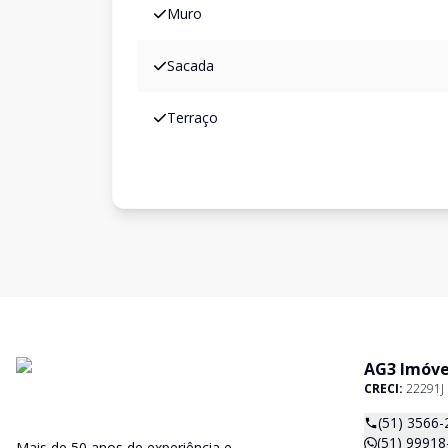
Muro
Sacada
Terraço
AG3 Imóve
CRECI:
22291J
(51) 3566-
(51) 99918
Mais de 50 anos de experiência e