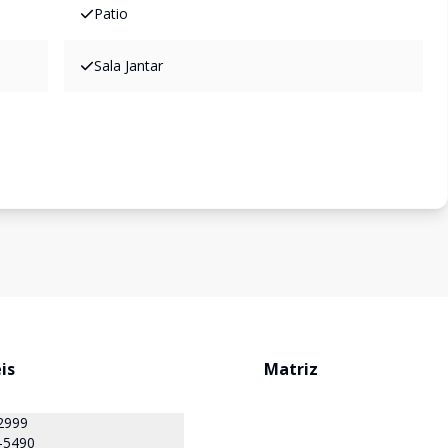
Patio
Sala Jantar
is
Matriz
2999
-5490