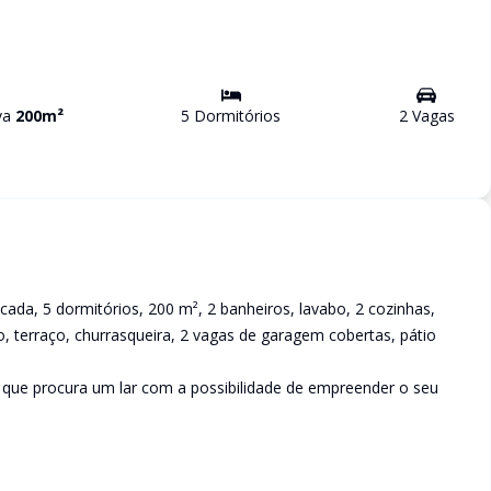
iva
200
m²
5
Dormitório
s
2
Vaga
s
cada, 5 dormitórios, 200 m², 2 banheiros, lavabo, 2 cozinhas,
ço, terraço, churrasqueira, 2 vagas de garagem cobertas, pátio
, que procura um lar com a possibilidade de empreender o seu