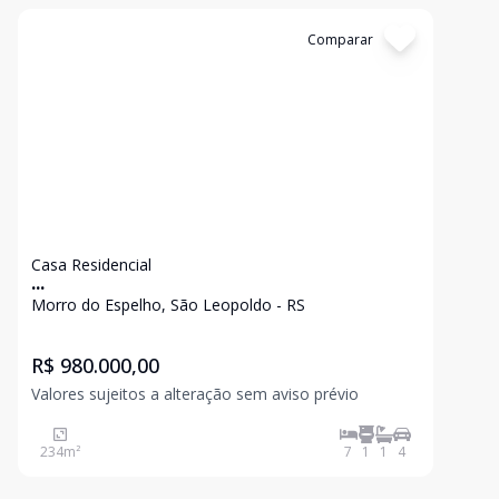
Cód:
13666
Comparar
Casa Residencial
...
Morro do Espelho, São Leopoldo - RS
R$ 980.000,00
Valores sujeitos a alteração sem aviso prévio
234
m²
7
1
1
4