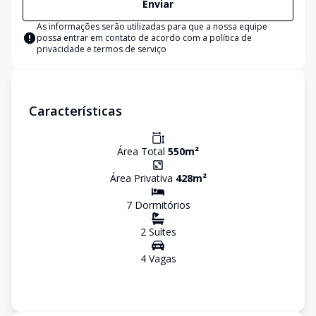
Enviar
As informações serão utilizadas para que a nossa equipe
possa entrar em contato de acordo com a
política de
privacidade e termos de serviço
Características
Área Total
550
m²
Área Privativa
428
m²
7
Dormitório
s
2
Suíte
s
4
Vaga
s