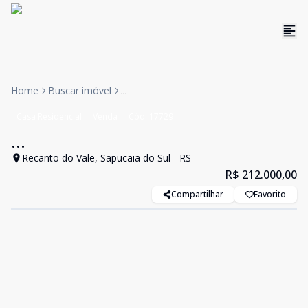
Home
Buscar imóvel
...
Casa Residencial
Venda
Cód:
17729
...
Recanto do Vale, Sapucaia do Sul - RS
R$ 212.000,00
Compartilhar
Favorito