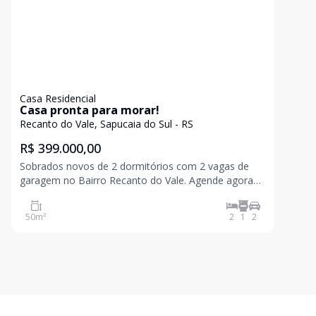
Casa Residencial
Casa pronta para morar!
Recanto do Vale, Sapucaia do Sul - RS
R$ 399.000,00
Sobrados novos de 2 dormitórios com 2 vagas de
garagem no Bairro Recanto do Vale. Agende agora
mesmo sua visita! Valores sujeitos a alteração sem
aviso prévio
50
m²
2
1
2