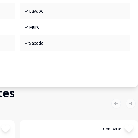
Lavabo
Muro
Sacada
tes
Previous sl
Nex
Cód:
2267
Comparar