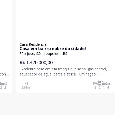
Casa Residencial
Casa em bairro nobre da cidade!
São José, São Leopoldo - RS
R$ 1.320.000,00
Excelente casa em rua tranquila, piscina, gás central,
 conta
aquecedor de água, cerca elétrica. Iluminação,
as que
alarmes, 4 mini splits, dormitórios, cozinha e banheiros
mobiliados, 4 vagas de garagem, área privativa de 254
2
2
234
m²
3
2
1
4
viç
m2. Agende sua visita! Valores su