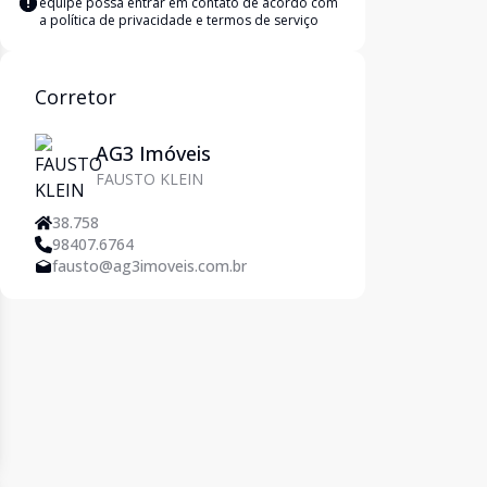
equipe possa entrar em contato de acordo com
a
política de privacidade e termos de serviço
Corretor
AG3 Imóveis
FAUSTO KLEIN
38.758
98407.6764
fausto@ag3imoveis.com.br