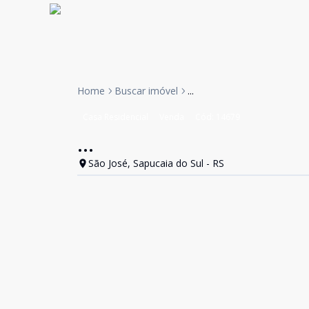
Home
Buscar imóvel
...
Casa Residencial
Venda
Cód:
14679
...
São José, Sapucaia do Sul - RS