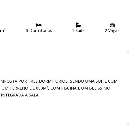
m²
3
Dormitório
s
1
Suíte
2
Vaga
s
SA COMPOSTA POR TRÊS DORMITÓRIOS, SENDO UMA SUÍTE COM
M UM TERRENO DE 600M², COM PISCINA E UM BELISSIMO
INTEGRADA A SALA.