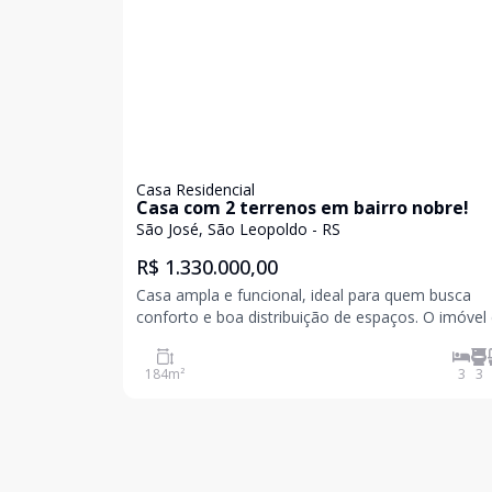
Casa Residencial
Casa com 2 terrenos em bairro nobre!
São José, São Leopoldo - RS
R$ 1.330.000,00
Casa ampla e funcional, ideal para quem busca
conforto e boa distribuição de espaços. O imóvel
com 3 dormitórios, sendo 2 suítes, além de 3 sal
proporcionam ambientes distintos para estar e
184
m²
3
3
convivência. Possui cozinha integrada, área de ser