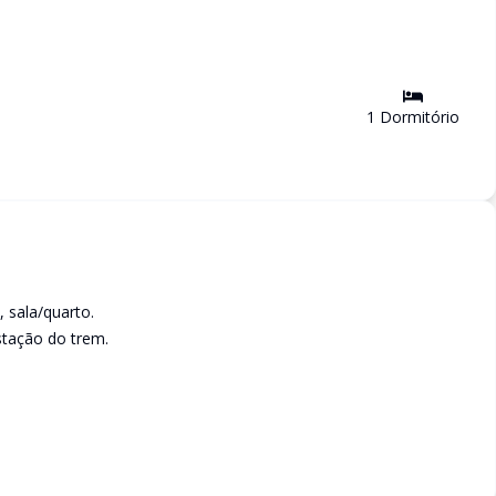
1
Dormitório
 sala/quarto.
stação do trem.