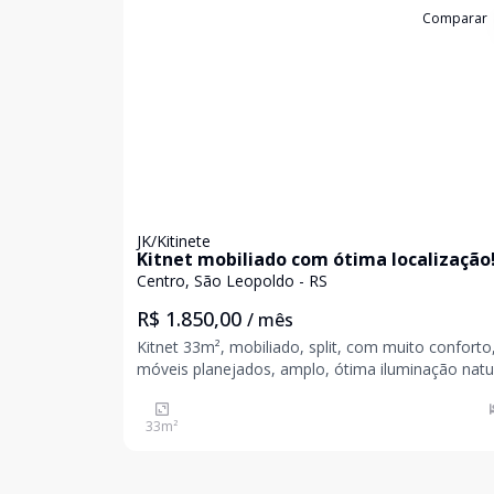
Cód:
19066
Comparar
JK/Kitinete
Kitnet mobiliado com ótima localização
Centro, São Leopoldo - RS
R$ 1.850,00
/ mês
Kitnet 33m², mobiliado, split, com muito conforto
móveis planejados, amplo, ótima iluminação natur
segurança, portaria eletrônica e localização
privilegiada. Agende a sua visita e venha conhecer essa
33
m²
oportunidade. Valores sujeitos a alteração s