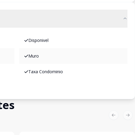
Disponivel
Muro
Taxa Condominio
tes
Previous sl
Nex