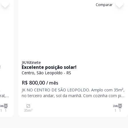
Cód:
18661
Comparar
JK/Kitinete
!
Excelente posição solar!
Centro, São Leopoldo - RS
R$ 800,00
/ mês
,
JK NO CENTRO DE SÃO LEOPOLDO. Amplo com 35m²,
al,
no terceiro andar, sol da manhã. Com cozinha com pia
e balcão, banheiro com box, 01 armário embutido na
parede, 02 ventilador de teto. Prédio com elevador em
1
1
35
m²
1
1
excelente localização. Agende visita e conf