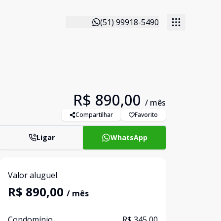
(51) 99918-5490
R$ 890,00
/ mês
Compartilhar
Favorito
Ligar
WhatsApp
Valor aluguel
R$ 890,00
/ mês
Condomínio
R$ 345,00