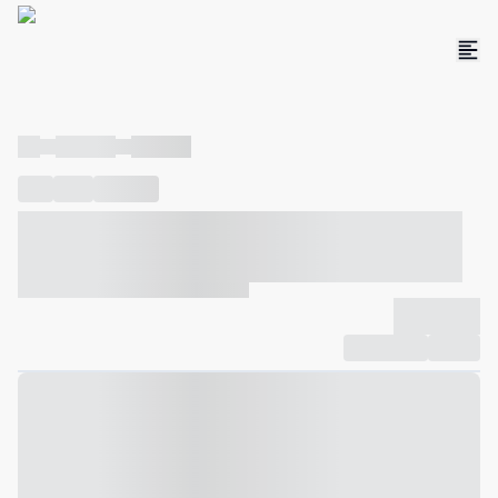
----
----- -----
----- -----
----
-----
---- ------
----- ----- -- ------ ---- ---- -- ----- ----- -----
--- ------
----- ----- -- ------ ----- ----- -- ------
-------------
Compartilhar
Favorito