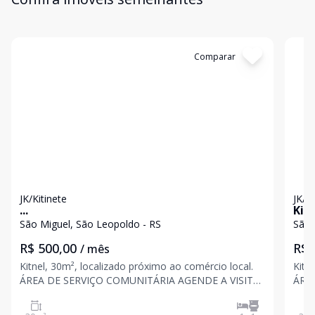
Cód:
9896
Comparar
Có
JK/Kitinete
JK/Ki
...
Kit
São Miguel, São Leopoldo - RS
São 
R$ 500,00
R$ 
/ mês
Kitnel, 30m², localizado próximo ao comércio local.
Kitn
ÁREA DE SERVIÇO COMUNITÁRIA AGENDE A VISITA.
ÁRE
Valores sujeitos a alteração sem aviso prévio
Valo