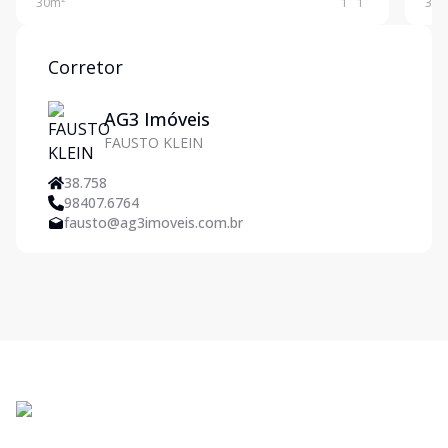
30
m²
1
1
30
m
Corretor
AG3 Imóveis
FAUSTO KLEIN
38.758
98407.6764
fausto@ag3imoveis.com.br