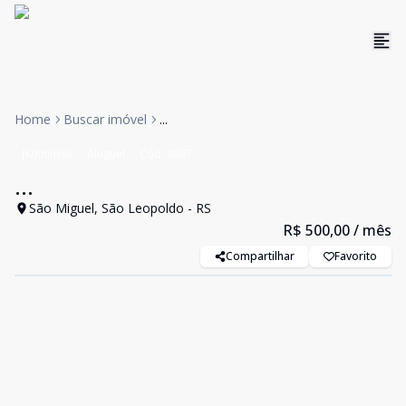
Home
Buscar imóvel
...
JK/Kitinete
Aluguel
Cód:
9897
...
São Miguel, São Leopoldo - RS
R$ 500,00
/ mês
Compartilhar
Favorito