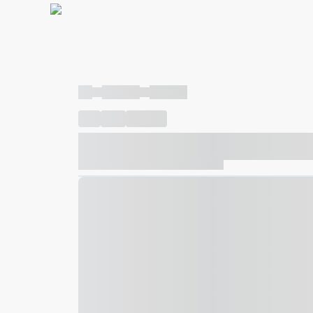
----
----- -----
----- -----
----
-----
---- ------
----- ----- -- ------ ---- ---- -- ---
----- ----- -- ------ ----- ----- -- ------