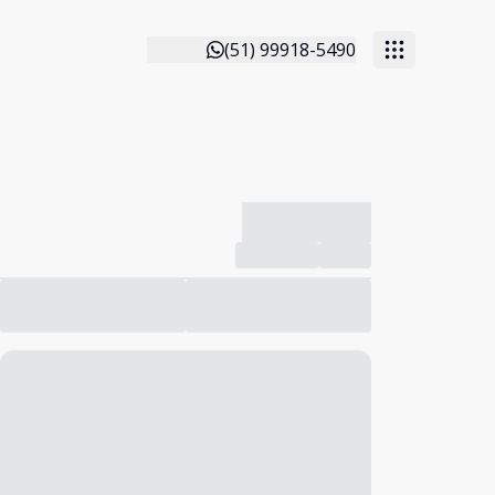
(51) 99918-5490
-------------
Compartilhar
Favorito