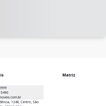
is
Matriz
2999
-5490
oveis.com.br
ência, 1248, Centro, São