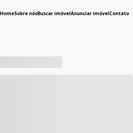
Home
Sobre nós
Buscar imóvel
Anunciar imóvel
Contato
-- ----- ----- --- ------