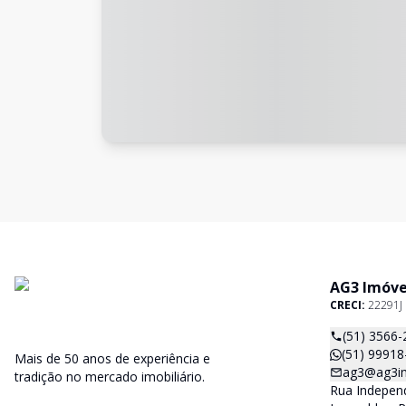
AG3 Imóve
CRECI:
22291J
(51) 3566-
(51) 99918
Mais de 50 anos de experiência e
ag3@ag3im
tradição no mercado imobiliário.
Rua Independ