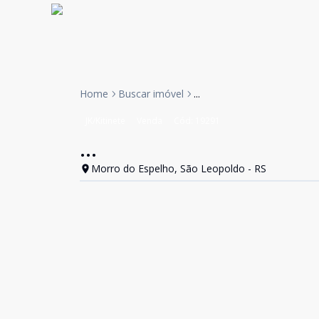
Home
Buscar imóvel
...
JK/Kitinete
Venda
Cód:
19291
...
Morro do Espelho, São Leopoldo - RS