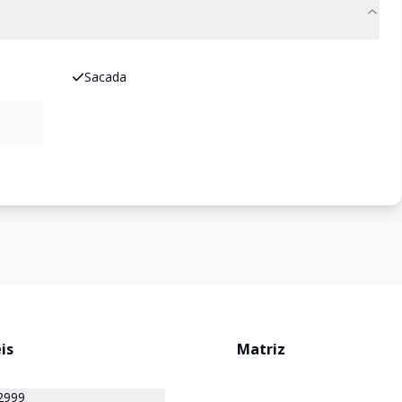
Sacada
is
Matriz
2999