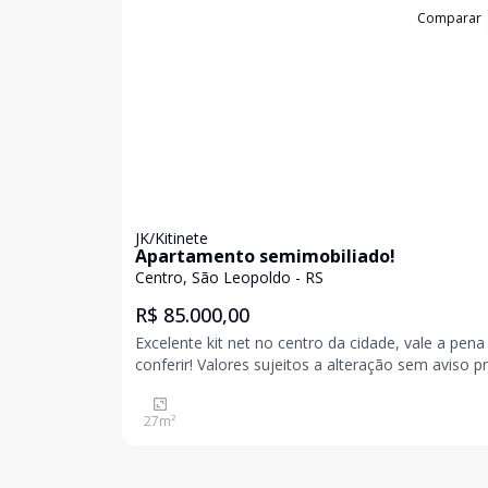
Cód:
19015
Comparar
JK/Kitinete
Apartamento semimobiliado!
Centro, São Leopoldo - RS
R$ 85.000,00
Excelente kit net no centro da cidade, vale a pena
conferir! Valores sujeitos a alteração sem aviso 
27
m²