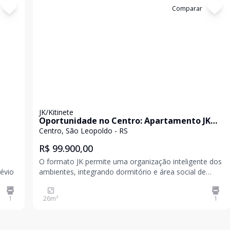
Cód:
19946
Comparar
JK/Kitinete
Oportunidade no Centro: Apartamento JK
Ideal para Investimento ou Moradia
Centro, São Leopoldo - RS
R$ 99.900,00
O formato JK permite uma organização inteligente dos
prévio
ambientes, integrando dormitório e área social de
maneira dinâmica e fácil de mobiliar. Por apresentar
uma metragem enxuta, as taxas de condomínio e IPTU
1
26
m²
1
são reduzidas, maximizando o retorno finance