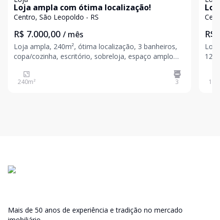
Loja ampla com ótima localização!
Loj
Centro, São Leopoldo - RS
Cent
R$ 7.000,00
R$ 
/ mês
Loja ampla, 240m², ótima localização, 3 banheiros,
Loja 
copa/cozinha, escritório, sobreloja, espaço amplo
120m², 2 banheiros, 4 salas, 
para estoque, porta elétrica de enrola. Venha realizar
prin
o sonho de empreender o seu negócio. Agende a sua
Shopping. Agende a su
240
m²
3
120
visita e venha conhecer. Valores sujeitos a
Valo
Mais de 50 anos de experiência e tradição no mercado
imobiliário.