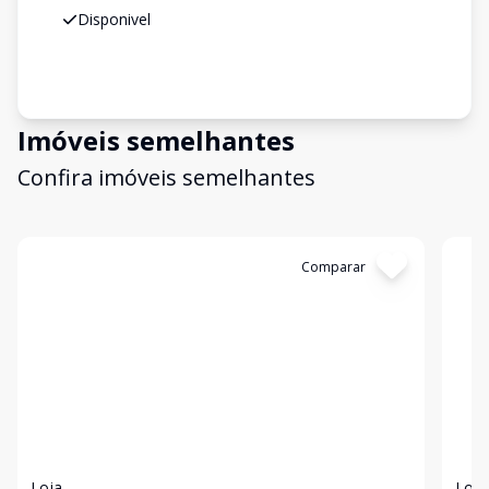
Disponivel
Imóveis semelhantes
Confira imóveis semelhantes
Cód:
19982
Comparar
Có
Loja
Loja