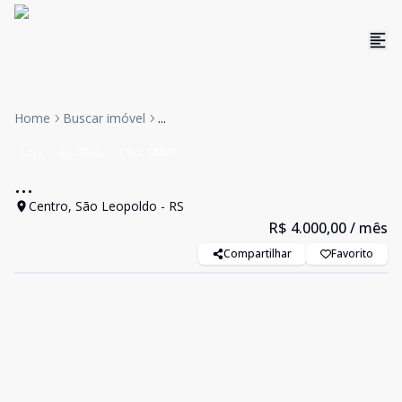
Home
Buscar imóvel
...
Loja
ALUGUEL
Cód:
18821
...
Centro, São Leopoldo - RS
R$ 4.000,00
/ mês
Compartilhar
Favorito