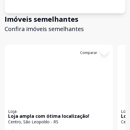
Imóveis semelhantes
Confira imóveis semelhantes
Cód:
19982
Comparar
Có
Loja
Loja
Loja ampla com ótima localização!
Loj
Centro, São Leopoldo - RS
Cent