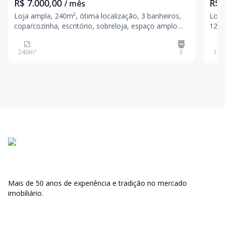
R$ 7.000,00
R$ 
/ mês
Loja ampla, 240m², ótima localização, 3 banheiros,
Loja 
copa/cozinha, escritório, sobreloja, espaço amplo
120m², 2 banheiros, 4 salas, 
para estoque, porta elétrica de enrola. Venha realizar
prin
o sonho de empreender o seu negócio. Agende a sua
Shopping. Agende a su
240
m²
3
120
visita e venha conhecer. Valores sujeitos a
Valo
Mais de 50 anos de experiência e tradição no mercado
imobiliário.