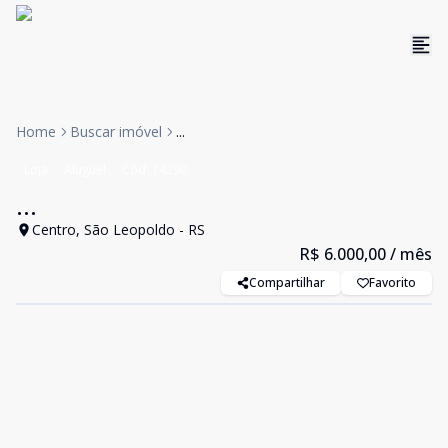
Home
Buscar imóvel
...
Loja
Aluguel
Cód:
14290
...
Centro, São Leopoldo - RS
R$ 6.000,00
/ mês
Compartilhar
Favorito