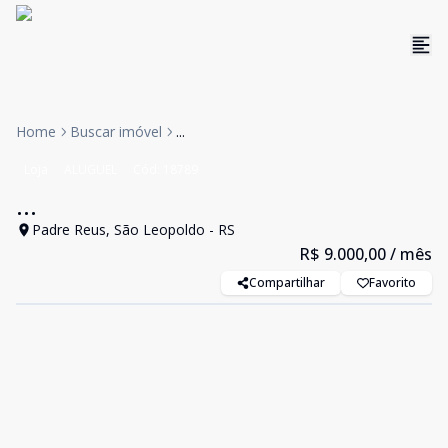
Home
Buscar imóvel
...
Loja
ALUGUEL
Cód:
18789
...
Padre Reus, São Leopoldo - RS
R$ 9.000,00
/ mês
Compartilhar
Favorito