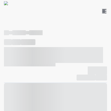
----
----- -----
----- -----
----
-----
---- ------
----- ----- -- ------ ---- ---- -- ----- ----- -----
--- ------
----- ----- -- ------ ----- ----- -- ------
-------------
Compartilhar
Favorito