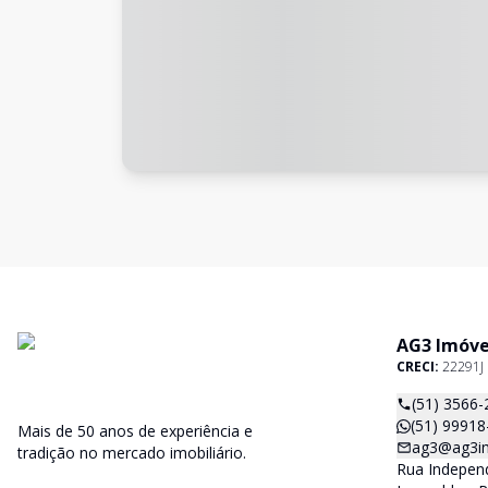
AG3 Imóve
CRECI:
22291J
(51) 3566-
(51) 99918
Mais de 50 anos de experiência e
ag3@ag3im
tradição no mercado imobiliário.
Rua Independ