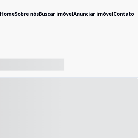
Home
Sobre nós
Buscar imóvel
Anunciar imóvel
Contato
-- ----- ----- --- ------