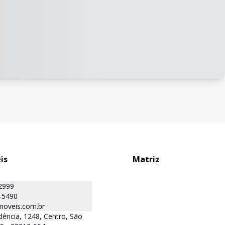
is
Matriz
2999
-5490
oveis.com.br
ência, 1248, Centro, São