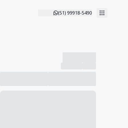
(51) 99918-5490
-------------
Compartilhar
Favorito