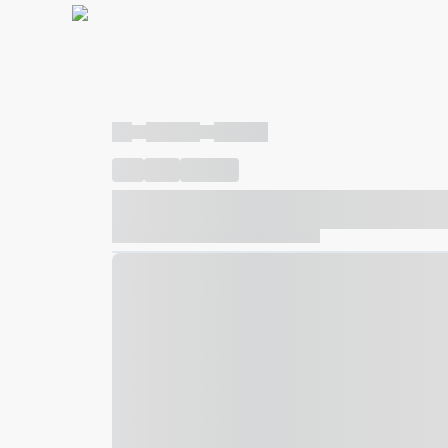
----
----- -----
----- -----
----
-----
---- ------
----- ----- -- ------ ---- ---- -- ---
----- ----- -- ------ ----- ----- -- ------