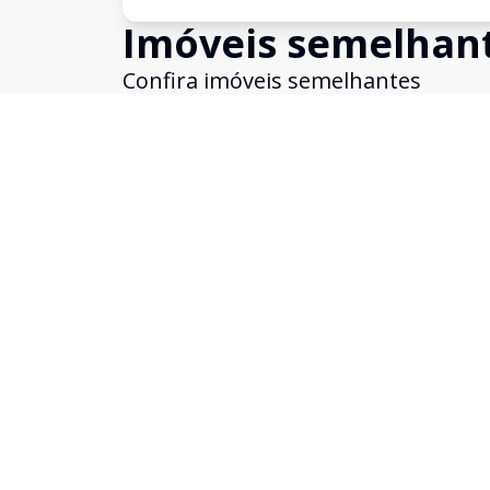
Imóveis semelhan
Confira imóveis semelhantes
Cód:
19982
Comparar
Loja
Loja ampla com ótima localização!
Centro, São Leopoldo - RS
R$ 7.000,00
/ mês