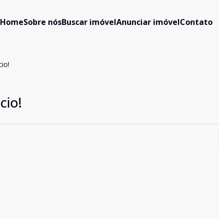
Home
Sobre nós
Buscar imóvel
Anunciar imóvel
Contato
io!
cio!