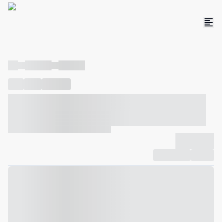
----
----- -----
----- -----
----
-----
---- ------
----- ----- -- ------ ---- ---- -- ----- ----- -----
--- ------
----- ----- -- ------ ----- ----- -- ------
-------------
Compartilhar
Favorito