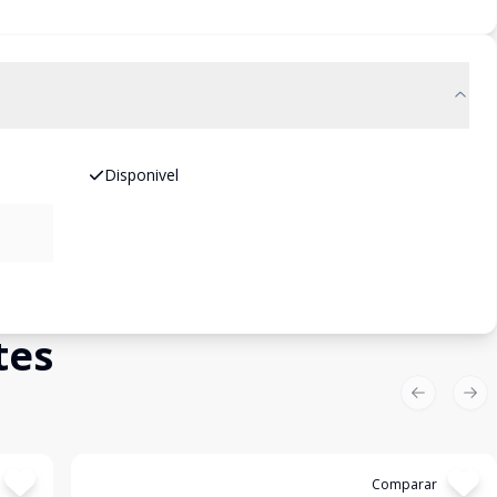
Disponivel
tes
Previous sl
Nex
Cód:
16599
Comparar