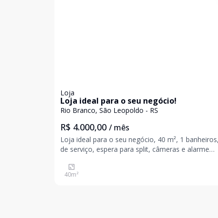
Loja
Loja ideal para o seu negócio!
Rio Branco, São Leopoldo - RS
R$ 4.000,00
/ mês
Loja ideal para o seu negócio, 40 m², 1 banheiros
de serviço, espera para split, câmeras e alarme
instalados, fachada de vidro e porta de enrolar. Grande
fluxo de trânsito e pedestres, localizado em dos
40
m²
bairros mais desejados da cidade. Realize