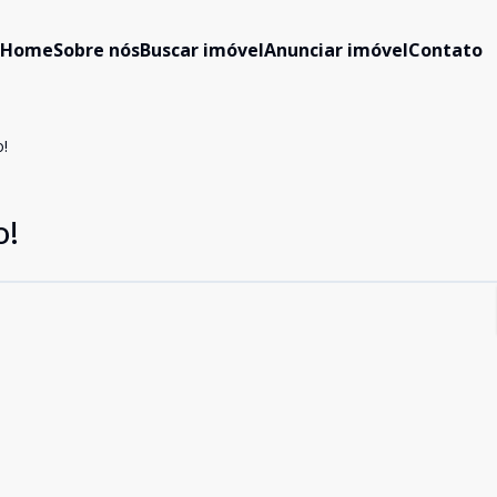
Home
Sobre nós
Buscar imóvel
Anunciar imóvel
Contato
o!
o!