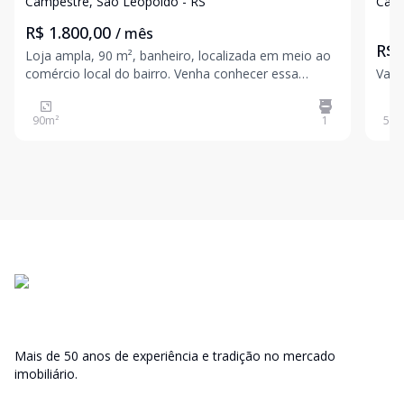
Campestre, São Leopoldo - RS
Camp
R$ 1.800,00
/ mês
R$ 
Loja ampla, 90 m², banheiro, localizada em meio ao
comércio local do bairro. Venha conhecer essa
Valo
oportunidade de empreender seu negócio, agende a
sua visita! Valores sujeitos a alteração sem aviso
90
m²
1
50
m
prévio
Mais de 50 anos de experiência e tradição no mercado
imobiliário.