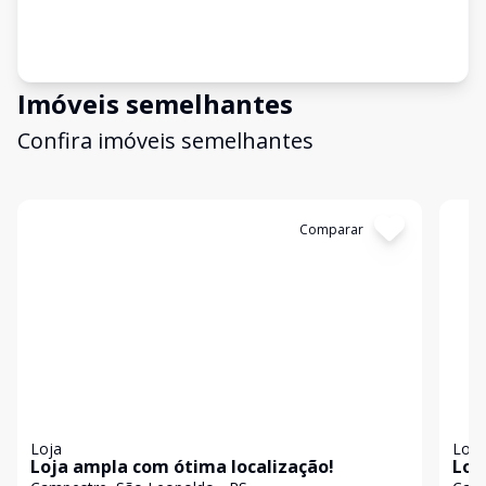
Imóveis semelhantes
Confira imóveis semelhantes
Cód:
19459
Comparar
Có
Loja
Loja
Loja ampla com ótima localização!
Loj