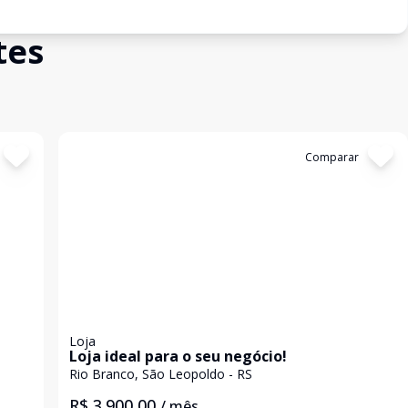
tes
Cód:
16599
Comparar
Loja
Loja ideal para o seu negócio!
Rio Branco, São Leopoldo - RS
R$ 3.900,00
/ mês