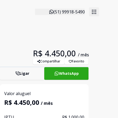
(51) 99918-5490
R$ 4.450,00
/ mês
Compartilhar
Favorito
Ligar
WhatsApp
Valor aluguel
R$ 4.450,00
/ mês
IPTU
R$ 1.000,00