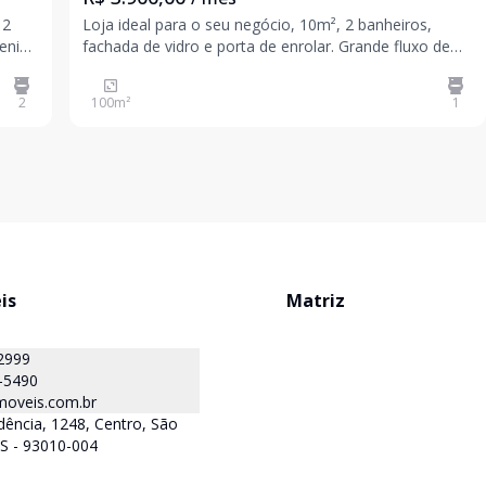
 2
Loja ideal para o seu negócio, 10m², 2 banheiros,
venida
fachada de vidro e porta de enrolar. Grande fluxo de
 e
trânsito e pedestres. Agende a sua visita e venha
conhecer. Valores sujeitos a alteração sem aviso
2
100
m²
1
prévio.
is
Matriz
2999
-5490
oveis.com.br
ência, 1248, Centro, São
S - 93010-004