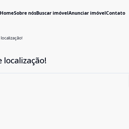
Home
Sobre nós
Buscar imóvel
Anunciar imóvel
Contato
localização!
 localização!