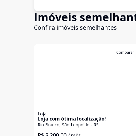
Imóveis semelhan
Confira imóveis semelhantes
Cód:
19866
Comparar
Loja
Loja com ótima localização!
Rio Branco, São Leopoldo - RS
R$ 3.200,00
/ mês