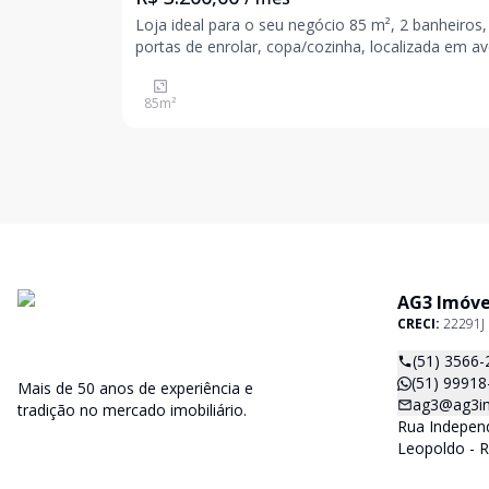
Loja ideal para o seu negócio 85 m², 2 banheiros,
portas de enrolar, copa/cozinha, localizada em a
com grade fluxo de pedestres, transporte público
automóveis, em meio ao comércio local. Agende a sua
85
m²
visita e venha conhecer. Valores sujeit
AG3 Imóve
CRECI:
22291J
(51) 3566-
(51) 99918
Mais de 50 anos de experiência e
ag3@ag3im
tradição no mercado imobiliário.
Rua Independ
Leopoldo - R