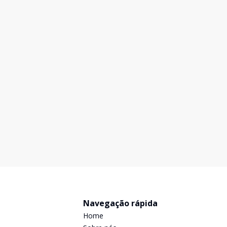
Prédio Comercial
...
Centro, Novo Hamburgo - RS
R$ 23.108,00
/ mês
AG3 IMÓVEIS ALUGA : EXCELENTE PRÉDIO
LOCALIZADO NO BAIRRO CENTRO EM NOVO
HAMBURGO.SÃO 860M² TOTAL COMPOSTA POR 13
SALAS SENDO 1 SALA TÉRREA,2 COZINHAS,8
860
m²
3
30
LAVABOS,3 BANHEIROS,30 VAGAS DE
GARAGEM.ÓTIMA LOCALIZAÇÃO,GRANDE FLUXO DE
PEDESTRES E VEÍCULOS.UMA ÓTI
Navegação rápida
Home