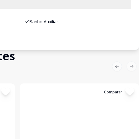
Banho Auxiliar
tes
Previous sl
Nex
Cód:
4389
Comparar