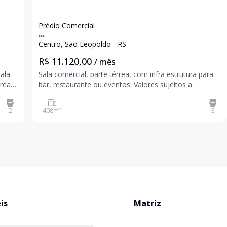
Prédio Comercial
...
Centro, São Leopoldo - RS
R$ 11.120,00
/ mês
sala
Sala comercial, parte térrea, com infra estrutura para
área
bar, restaurante ou eventos. Valores sujeitos a
l.
alteração sem aviso prévio
cio.
2
408
m²
3
is
Matriz