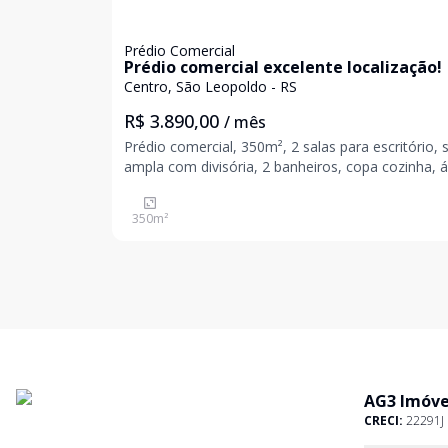
Prédio Comercial
Prédio comercial excelente localização!
Centro, São Leopoldo - RS
R$ 3.890,00
/ mês
Prédio comercial, 350m², 2 salas para escritório, 
ampla com divisória, 2 banheiros, copa cozinha, 
de serviço, despensa, gradeada com acesso latera
Venha realizar o sonho de empreender o seu negó
350
m²
Agende a sua visita e venha conhecer.
AG3 Imóve
CRECI:
22291J