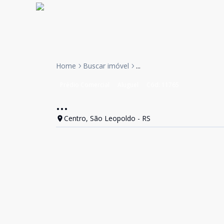
Home
Buscar imóvel
...
Prédio Comercial
Aluguel
Cód:
11765
...
Centro, São Leopoldo - RS