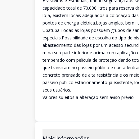
Brasileiras e Estaduais, dando segurança aos 
capacidade total de 70.000 litros para reserva 
loja, existem locais adequados à colocação da
pontos de energia elétrica.Lojas amplas, bem il
Ubatuba.Todas as lojas possuem grupos de sani
especiais.Possibilidade de escolha do tipo de p
abastecimento das lojas por um acesso secundár
m na sua parte inferior e acima com aplicação de
temperado com película de proteção dando total
que transitam no passeio público e que adentr
concreto prensado de alta resistência e os me
passeio público.Estacionamento já existente, lo
seus usuários.
Valores sujeitos a alteração sem aviso prévio
Mais informações