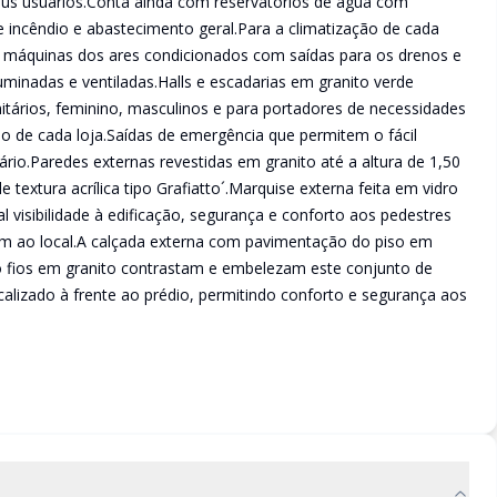
seus usuários.Conta ainda com reservatórios de água com
de incêndio e abastecimento geral.Para a climatização de cada
s máquinas dos ares condicionados com saídas para os drenos e
uminadas e ventiladas.Halls e escadarias em granito verde
tários, feminino, masculinos e para portadores de necessidades
iso de cada loja.Saídas de emergência que permitem o fácil
io.Paredes externas revestidas em granito até a altura de 1,50
 textura acrílica tipo Grafiatto´.Marquise externa feita em vidro
 visibilidade à edificação, segurança e conforto aos pedestres
am ao local.A calçada externa com pavimentação do piso em
io fios em granito contrastam e embelezam este conjunto de
calizado à frente ao prédio, permitindo conforto e segurança aos