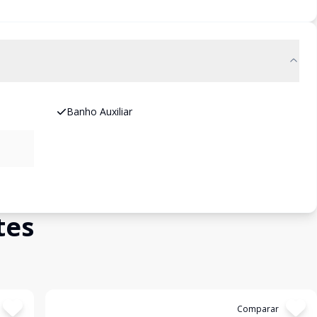
Banho Auxiliar
tes
Cód:
19278
Comparar