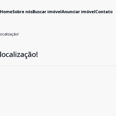
Home
Sobre nós
Buscar imóvel
Anunciar imóvel
Contato
ocalização!
localização!