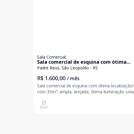
Sala Comercial
Sala comercial de esquina com ótima
localização!
Padre Reus, São Leopoldo - RS
R$ 1.600,00
/ mês
Sala comercial de esquina com ótima localização!
com 35m², ampla, arejada, ótima iluminação sola
lavabo, pátio arborizado, gradeada localizada em
bairro com grande fluxo de pessoas. Valores sujeitos a
35
m²
alteração sem aviso prévio