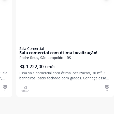
Sala Comercial
Sala comercial com ótima localização!
Padre Reus, São Leopoldo - RS
R$ 1.222,00
/ mês
 Sala
Essa sala comercial com ótima localização, 38 m², 1
r,
banheiros, pátio fechado com grades. Conheça essa
oportunidadede empreender o seu negócio. Agende a
sua visita! Valores sujeitos a alteração sem aviso
1
38
m²
2
prévio