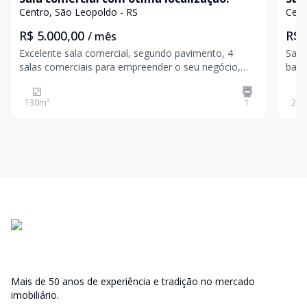
Centro, São Leopoldo - RS
Cent
R$ 5.000,00
R$ 
/ mês
Excelente sala comercial, segundo pavimento, 4
Sala
salas comerciais para empreender o seu negócio,
banh
localizada na principal rua do centro da cidade, 150
loca
m², banheiro, copa, área de serviço, split e porta
agende a sua
130
m²
1
27
m
elétrica de enrolar. Agende sua visita! Valores su
avis
Mais de 50 anos de experiência e tradição no mercado
imobiliário.