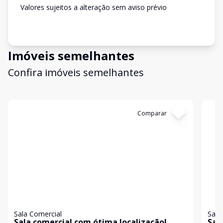
Valores sujeitos a alteração sem aviso prévio
Imóveis semelhantes
Confira imóveis semelhantes
Cód:
19469
Comparar
Có
Sala Comercial
Sala
Sala comercial com ótima localização!
Sal