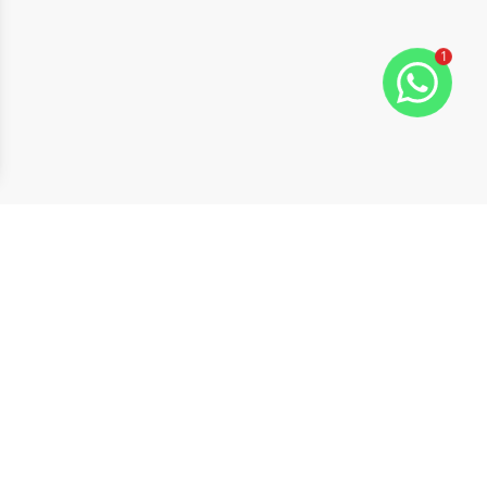
1
ide
t slide
Cód:
19046
Comparar