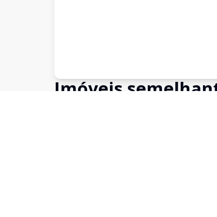
Imóveis semelhan
Confira imóveis semelhantes
Cód:
19613
Comparar