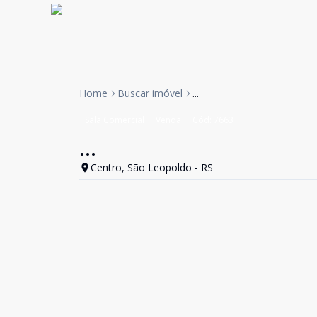
Home
Buscar imóvel
...
Sala Comercial
Venda
Cód:
7663
...
Centro, São Leopoldo - RS