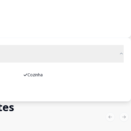
Cozinha
tes
Previous sl
Nex