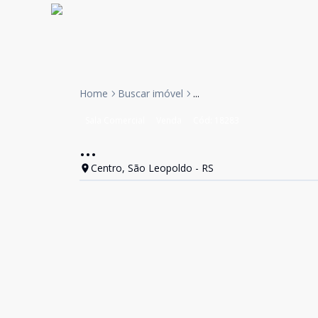
Home
Buscar imóvel
...
Sala Comercial
Venda
Cód:
18283
...
Centro, São Leopoldo - RS