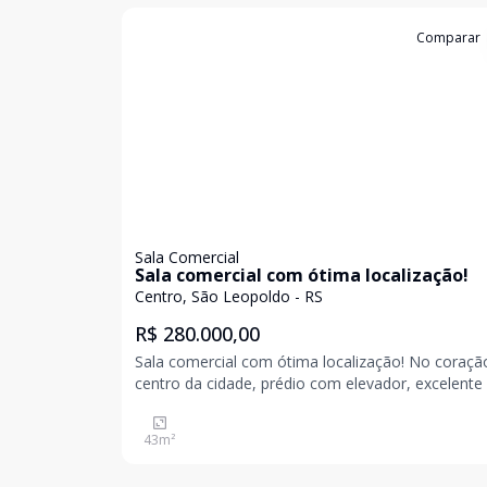
Cód:
19613
Comparar
Sala Comercial
Sala comercial com ótima localização!
Centro, São Leopoldo - RS
R$ 280.000,00
Sala comercial com ótima localização! No coração do
centro da cidade, prédio com elevador, excelente 
comercial, 43 m² com 2 banheiros. Agende a sua visita
e venha conhecer. Valores sujeitos a alteração sem
43
m²
aviso prévio