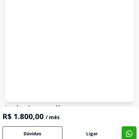
Imóveis semelhantes
R$ 1.800,00
/ mês
Confira imóveis semelhantes
Dúvidas
Ligar