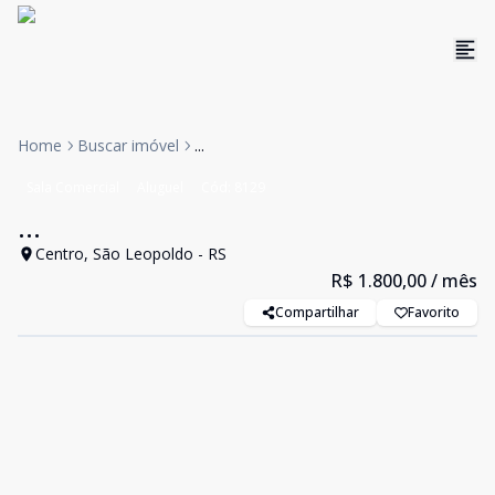
Home
Buscar imóvel
...
Sala Comercial
Aluguel
Cód:
8129
...
Centro, São Leopoldo - RS
R$ 1.800,00
/ mês
Compartilhar
Favorito