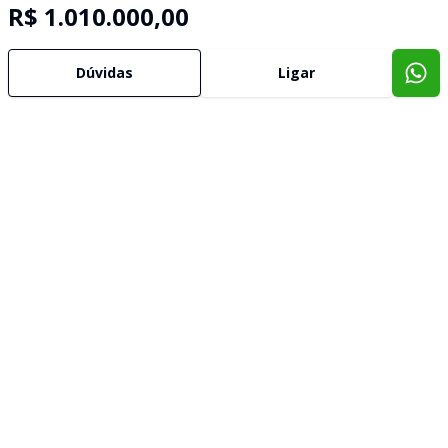
R$ 1.010.000,00
Dúvidas
Ligar
Imóveis semelhantes
Confira imóveis semelhantes
Cód:
17944
Comparar
Có