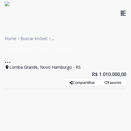
Home
Buscar imóvel
...
Sítios/Chácaras
Venda
Cód:
15382
...
Lomba Grande, Novo Hamburgo - RS
R$ 1.010.000,00
Compartilhar
Favorito