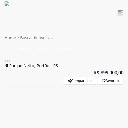
Home
Buscar imóvel
...
Sítios/Chácaras
VENDA
Cód:
19693
...
Parque Netto, Portão - RS
R$ 899.000,00
Compartilhar
Favorito