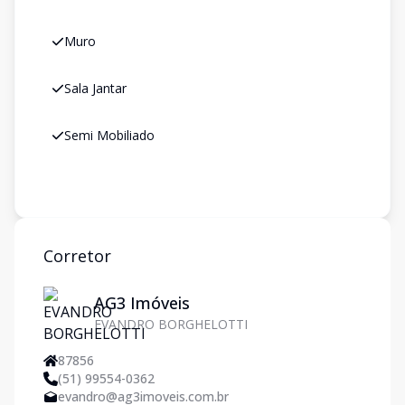
Muro
Sala Jantar
Semi Mobiliado
Corretor
AG3 Imóveis
EVANDRO BORGHELOTTI
87856
(51) 99554-0362
evandro@ag3imoveis.com.br