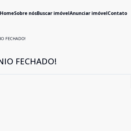
Home
Sobre nós
Buscar imóvel
Anunciar imóvel
Contato
O FECHADO!
IO FECHADO!