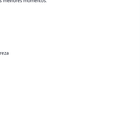
eus melhores momentos.
reza