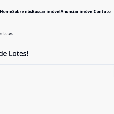
Home
Sobre nós
Buscar imóvel
Anunciar imóvel
Contato
e Lotes!
e Lotes!