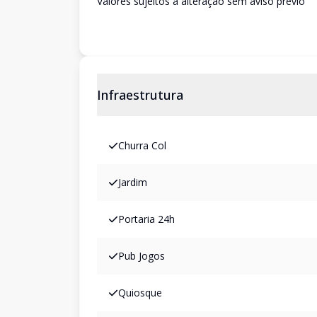
Valores sujeitos a alteração sem aviso prévio
Infraestrutura
Churra Col
Jardim
Portaria 24h
Pub Jogos
Quiosque