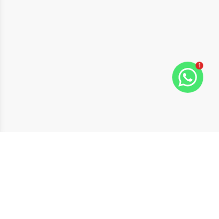
1
ide
t slide
Cód:
16568
Comparar