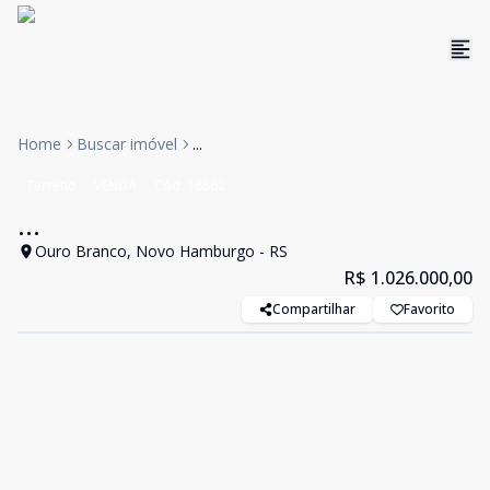
Home
Buscar imóvel
...
Terreno
VENDA
Cód:
18862
...
Ouro Branco, Novo Hamburgo - RS
R$ 1.026.000,00
Compartilhar
Favorito