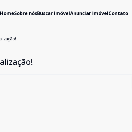
Home
Sobre nós
Buscar imóvel
Anunciar imóvel
Contato
lização!
alização!