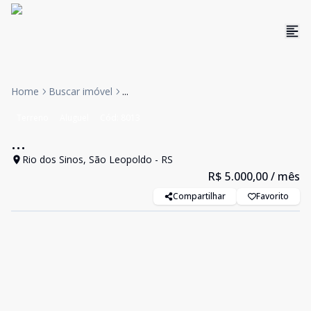
Home
Buscar imóvel
...
Terreno
Aluguel
Cód:
8013
...
Rio dos Sinos, São Leopoldo - RS
R$ 5.000,00
/ mês
Compartilhar
Favorito